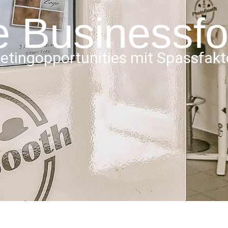
 Businessfo
etingopportunities mit Spassfakt