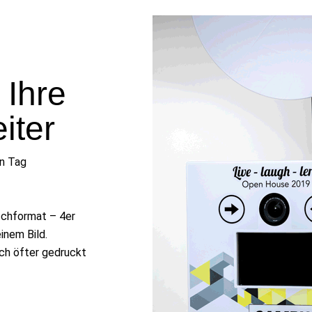
 Ihre
iter
en Tag
schformat – 4er
inem Bild.
ch öfter gedruckt