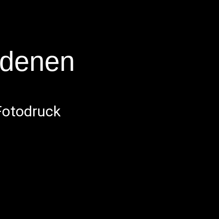
edenen
 Fotodruck