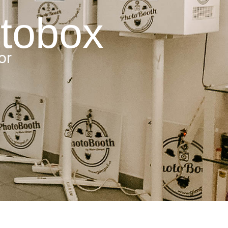
tobox
or